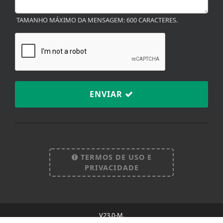
TAMANHO MÁXIMO DA MENSAGEM: 600 CARACTERES.
ENVIAR
Termos de Uso e Privacidade
Esse site utiliza cookies para melhorar sua
experiência de navegação. Ao continuar o acesso,
entendemos que você concorda com nossos Termos
TERMOS DE USO E
de Uso e Privacidade.
PRIVACIDADE
PARA MAIS INFORMAÇÕES,
ACESSE NOSSOS TERMOS
CLICANDO AQUI
PROSSEGUIR
V23.0-M.