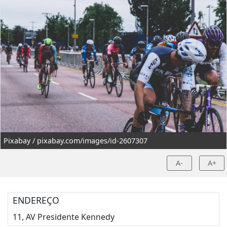
Pixabay / pixabay.com/images/id-2607307
A-
A+
ENDEREÇO
11, AV Presidente Kennedy